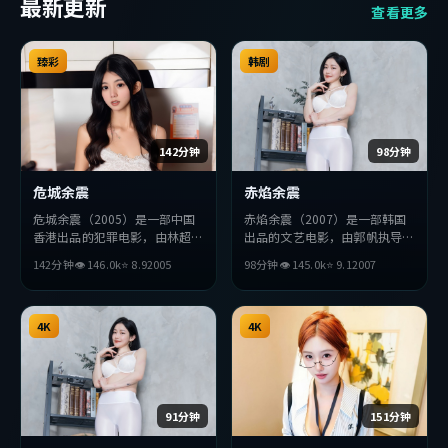
最新更新
查看更多
臻彩
韩剧
142分钟
98分钟
危城余震
赤焰余震
危城余震（2005）是一部中国
赤焰余震（2007）是一部韩国
香港出品的犯罪电影，由林超贤
出品的文艺电影，由郭帆执导，
执导，苍井优、孔刘、汤唯等主
张曼玉、梁朝伟、王凯等主演。
142分钟
👁
146.0
k
⭐
8.9
2005
98分钟
👁
145.0
k
⭐
9.1
2007
演。影片在叙事与视听上力求突
影片在叙事与视听上力求突破，
破，探讨人性与抉择，节奏张弛
探讨人性与抉择，节奏张弛有
有度，适合喜欢该类型的观众完
度，适合喜欢该类型的观众完整
整观看。
4K
观看。
4K
91分钟
151分钟