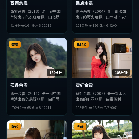
西窗余震
整点余震
西窗余震（2018）是一部中国
整点余震（2004）是一部法国
台湾出品的家庭电影，由北野武
出品的历史电影，由韦斯·安
执导，黄政民、松田龙平、周润
德森执导，胡歌、松田龙平、汤
91分钟
👁
164.8
k
⭐
8.3
2018
151分钟
👁
186.0
k
⭐
6.9
2004
发等主演。影片在叙事与视听上
姆·哈迪等主演。影片在叙事
力求突破，探讨人性与抉择，节
与视听上力求突破，探讨人性与
奏张弛有度，适合喜欢该类型的
抉择，节奏张弛有度，适合喜欢
观众完整观看。
完结
该类型的观众完整观看。
IMAX
170分钟
105分钟
孤舟余震
霓虹余震
孤舟余震（2011）是一部中国
霓虹余震（2007）是一部印度
香港出品的悬疑电影，由丹尼斯
出品的犯罪电影，由雷德利·
·维伦纽瓦执导，吴京、刘德
斯科特执导，堺雅人、赞达亚、
170分钟
👁
68.6
k
⭐
8.1
2011
105分钟
👁
48.6
k
⭐
7.7
2007
华、胡歌等主演。影片在叙事与
朴海日等主演。影片在叙事与视
视听上力求突破，探讨人性与抉
听上力求突破，探讨人性与抉
择，节奏张弛有度，适合喜欢该
择，节奏张弛有度，适合喜欢该
类型的观众完整观看。
院线
类型的观众完整观看。
完结