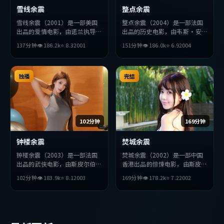
雪线余震
整点余震
雪线余震（2001）是一部美国
整点余震（2004）是一部法国
出品的爱情电影，由诺兰执导，
出品的历史电影，由韦斯·安
杨紫、安藤樱、黄政民等主演。
德森执导，胡歌、松田龙平、汤
137分钟
👁
186.2
k
⭐
8.3
2001
151分钟
👁
186.0
k
⭐
6.9
2004
影片在叙事与视听上力求突破，
姆·哈迪等主演。影片在叙事
探讨人性与抉择，节奏张弛有
与视听上力求突破，探讨人性与
度，适合喜欢该类型的观众完整
抉择，节奏张弛有度，适合喜欢
观看。
独播
该类型的观众完整观看。
完结
102分钟
169分钟
钟楼余震
焚城余震
钟楼余震（2003）是一部法国
焚城余震（2002）是一部中国
出品的武侠电影，由斯皮尔伯格
香港出品的惊悚电影，由斯皮尔
执导，小栗旬、廖凡、汤姆·
伯格执导，吴京、朱一龙、役所
102分钟
👁
183.9
k
⭐
8.1
2003
169分钟
👁
178.2
k
⭐
7.2
2002
哈迪等主演。影片在叙事与视听
广司等主演。影片在叙事与视听
上力求突破，探讨人性与抉择，
上力求突破，探讨人性与抉择，
节奏张弛有度，适合喜欢该类型
节奏张弛有度，适合喜欢该类型
的观众完整观看。
的观众完整观看。