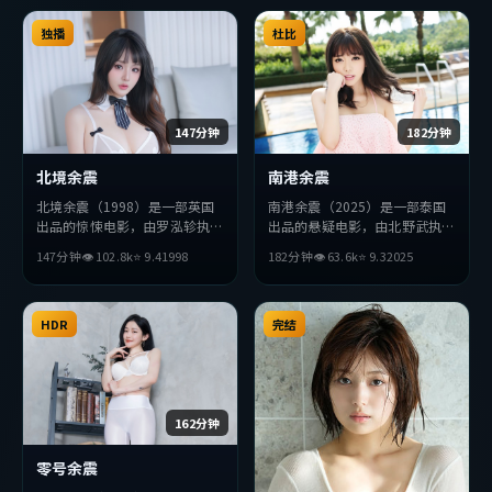
独播
杜比
147分钟
182分钟
北境余震
南港余震
北境余震（1998）是一部英国
南港余震（2025）是一部泰国
出品的惊悚电影，由罗泓轸执
出品的悬疑电影，由北野武执
导，提莫西·查拉梅、长泽雅
导，秦昊、胡歌、杨紫等主演。
147分钟
👁
102.8
k
⭐
9.4
1998
182分钟
👁
63.6
k
⭐
9.3
2025
美、赵丽颖等主演。影片在叙事
影片在叙事与视听上力求突破，
与视听上力求突破，探讨人性与
探讨人性与抉择，节奏张弛有
抉择，节奏张弛有度，适合喜欢
度，适合喜欢该类型的观众完整
该类型的观众完整观看。
HDR
观看。
完结
162分钟
零号余震