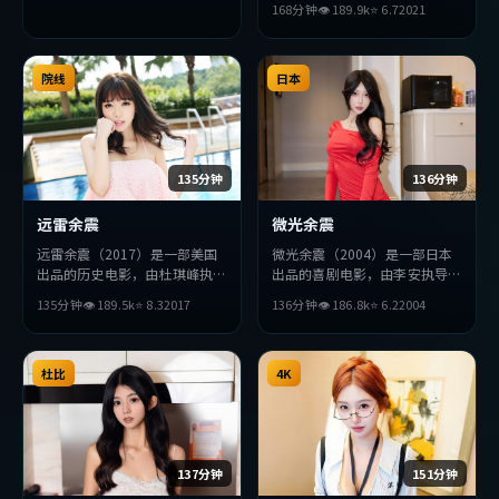
168分钟
👁
189.9
k
⭐
6.7
2021
主演。影片在叙事与视听上力求
突破，探讨人性与抉择，节奏张
弛有度，适合喜欢该类型的观众
院线
完整观看。
日本
135分钟
136分钟
远雷余震
微光余震
远雷余震（2017）是一部美国
微光余震（2004）是一部日本
出品的历史电影，由杜琪峰执
出品的喜剧电影，由李安执导，
导，孔刘、张译、杨紫等主演。
周润发、段奕宏、安藤樱等主
135分钟
👁
189.5
k
⭐
8.3
2017
136分钟
👁
186.8
k
⭐
6.2
2004
影片在叙事与视听上力求突破，
演。影片在叙事与视听上力求突
探讨人性与抉择，节奏张弛有
破，探讨人性与抉择，节奏张弛
度，适合喜欢该类型的观众完整
有度，适合喜欢该类型的观众完
观看。
杜比
整观看。
4K
137分钟
151分钟