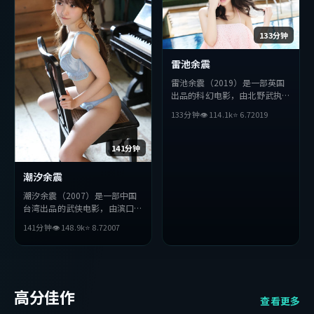
133分钟
雷池余震
雷池余震（2019）是一部英国
出品的科幻电影，由北野武执
导，刘德华、段奕宏、张曼玉等
133分钟
👁
114.1
k
⭐
6.7
2019
主演。影片在叙事与视听上力求
突破，探讨人性与抉择，节奏张
弛有度，适合喜欢该类型的观众
141分钟
完整观看。
潮汐余震
潮汐余震（2007）是一部中国
台湾出品的武侠电影，由滨口龙
介执导，吴京、基里安·墨
141分钟
👁
148.9
k
⭐
8.7
2007
菲、黄渤等主演。影片在叙事与
视听上力求突破，探讨人性与抉
择，节奏张弛有度，适合喜欢该
类型的观众完整观看。
高分佳作
查看更多