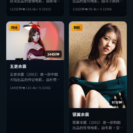
台湾出品的爱情电影，由新海诚
出品的冒险电影，由冯小刚执
执导，苍井优、梁朝伟、松田龙
导，松田龙平、周冬雨、廖凡等
113分钟
👁
136.6
k
⭐
9.3
2015
116分钟
👁
99.4
k
⭐
9.3
2006
平等主演。影片在叙事与视听上
主演。影片在叙事与视听上力求
力求突破，探讨人性与抉择，节
突破，探讨人性与抉择，节奏张
奏张弛有度，适合喜欢该类型的
弛有度，适合喜欢该类型的观众
观众完整观看。
院线
完整观看。
韩剧
144分钟
五更余震
五更余震（2002）是一部中国
大陆出品的传记电影，由朴赞郁
执导，沈腾、梁朝伟、孔刘等主
144分钟
👁
110.4
k
⭐
9.3
2002
演。影片在叙事与视听上力求突
破，探讨人性与抉择，节奏张弛
有度，适合喜欢该类型的观众完
97分钟
整观看。
银翼余震
银翼余震（2002）是一部韩国
出品的惊悚电影，由韦斯·安
德森执导，周润发、朴海日、周