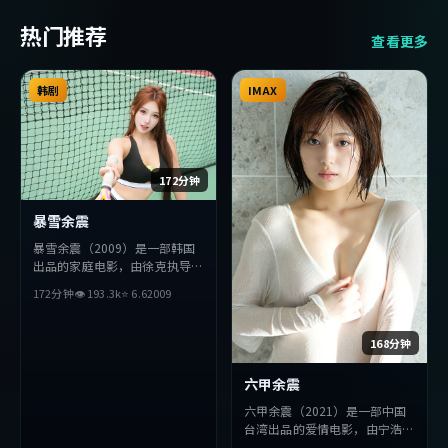
热门推荐
查看更多
韩剧
IMAX
172分钟
暴雪余震
暴雪余震（2009）是一部韩国
出品的家庭电影，由徐克执导，
刘亦菲、小栗旬、段奕宏等主
172分钟
👁
193.3
k
⭐
6.6
2009
演。影片在叙事与视听上力求突
破，探讨人性与抉择，节奏张弛
有度，适合喜欢该类型的观众完
168分钟
整观看。
六甲余震
六甲余震（2021）是一部中国
台湾出品的爱情电影，由宁浩执
导，绫濑遥、堺雅人、刘德华等