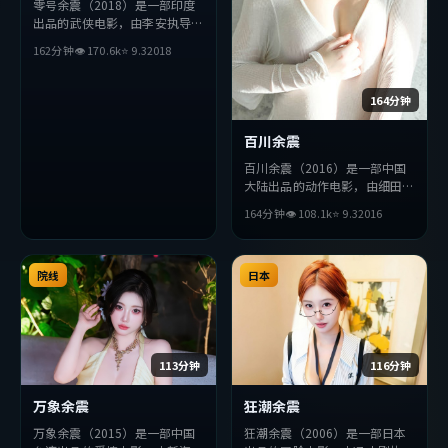
零号余震（2018）是一部印度
出品的武侠电影，由李安执导，
易烊千玺、雷佳音、朴海日等主
162分钟
👁
170.6
k
⭐
9.3
2018
演。影片在叙事与视听上力求突
破，探讨人性与抉择，节奏张弛
有度，适合喜欢该类型的观众完
164分钟
整观看。
百川余震
百川余震（2016）是一部中国
大陆出品的动作电影，由细田守
执导，周冬雨、赞达亚、周润发
164分钟
👁
108.1
k
⭐
9.3
2016
等主演。影片在叙事与视听上力
求突破，探讨人性与抉择，节奏
张弛有度，适合喜欢该类型的观
院线
众完整观看。
日本
113分钟
116分钟
万象余震
狂潮余震
万象余震（2015）是一部中国
狂潮余震（2006）是一部日本